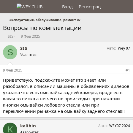
Вход
Регистрация
Эксплуатация, обслуживание, ремонт 07
Вопросы по комплектации
А
Д
StS
9 Фев 2025
в
а
т
т
StS
Авто
Wey 07
S
о
а
Участник
р
н
т
а
е
ч
9 Фев 2025
#1
м
а
ы
л
Приветствую, подскажите может кто знает или
а
разобрался, в описании машины в обьявлениях дилеров
указана что есть омывайка задней камеры, вроде есть
какая то пипка а ни чего не происходит при нажатии
кнопки омывайки лобового стекла или при
переключении рычажка на омывайку заднего стекла!!!!
kalibin
Авто
WEY07 2024
K
Авторитет