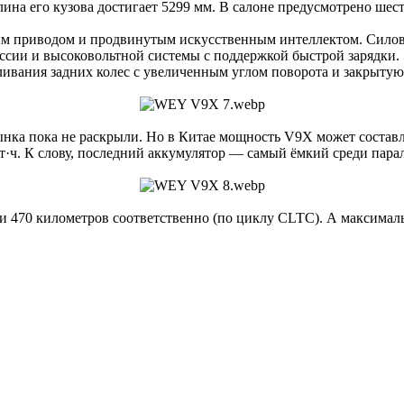
на его кузова достигает 5299 мм. В салоне предусмотрено шест
ым приводом и продвинутым искусственным интеллектом. Силов
сии и высоковольтной системы с поддержкой быстрой зарядки.
ливания задних колес с увеличенным углом поворота и закрыту
нка пока не раскрыли. Но в Китае мощность V9X может составля
кВт·ч. К слову, последний аккумулятор — самый ёмкий среди пар
 и 470 километров соответственно (по циклу CLTC). А максимал