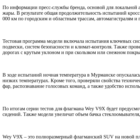
По информации пресс-службы бренда, основой для локальной 
жары. В результате общая продолжительность испытаний кроссов
000 км по городским и областным трассам, автомагистралям и 
Тестовая программа модели включала испытания ключевых сист
подвески, систем безопасности и климат-контроля. Также пров
дорогах с крутым уклоном и при скользком или снежном покр
В ходе испытаний ночная температура в Мурманске опускалась 
низких температурах. Кроме того, проверяли свойства технич
фар, распознавание голосовых команд, а также удобство испол
По итогам серии тестов для флагмана Wey V9X будет предусмот
сидений. Также модели увеличат объем бачка стеклоомывателя
Wey V9X – это полноразмерный флагманский SUV на новой пла