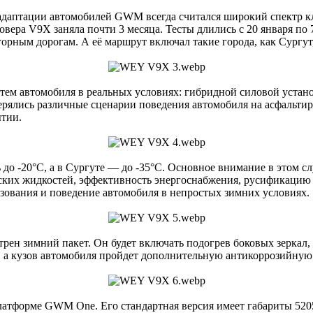
адаптации автомобилей GWM всегда считался широкий спектр к
ера V9X заняла почти 3 месяца. Тесты длились с 20 января по 7
горным дорогам. А её маршрут включал такие города, как Сургу
ем автомобиля в реальных условиях: гибридной силовой устано
ерялись различные сценарии поведения автомобиля на асфальтир
ытии.
до -20°C, а в Сургуте — до -35°C. Основное внимание в этом с
еских жидкостей, эффективность энергоснабжения, русификацию 
ьзования и поведение автомобиля в непростых зимних условиях.
рен зимний пакет. Он будет включать подогрев боковых зеркал, 
, а кузов автомобиля пройдет дополнительную антикоррозийную 
тформе GWM One. Его стандартная версия имеет габариты 5205 