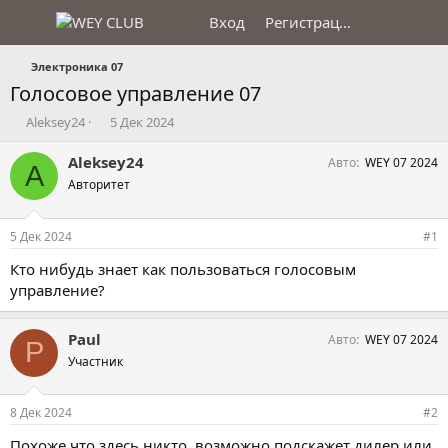
Вход
Регистрация
Электроника 07
Голосовое управление 07
А
Д
Aleksey24
5 Дек 2024
в
а
т
т
Aleksey24
Авто
WEY 07 2024
A
о
а
Авторитет
р
н
т
а
е
ч
5 Дек 2024
#1
м
а
ы
л
Кто нибудь знает как пользоваться голосовым
а
управление?
Paul
Авто
WEY 07 2024
P
Участник
8 Дек 2024
#2
Похоже что здесь никто, возможно подскажет дилер или