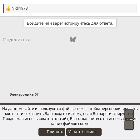
Nick1973
С
и
м
Войдите или зарегистрируйтесь для ответа.
п
а
т
Vkontakte
Odnoklassniki
Mail.ru
Bluesky
WhatsApp
Telegram
Электронная
Ссылка
Поделиться:
и
и
:
Электроника 07
Russian (RU)
На данном сайте используются файлы cookie, чтобы персонализировать
контент и сохранить Ваш вход в систему, если Вы зарегистрируетесь.
Свер
Обратная связь
Условия и правила
Продолжая использовать этот сайт, Вы соглашаетесь на использование
Политика конфиденциальности
Помощь
Главная
R
наших файлов cookie.
Сниз
S
S
Принять
Узнать больше…
®
Локализация от xenForo.Info