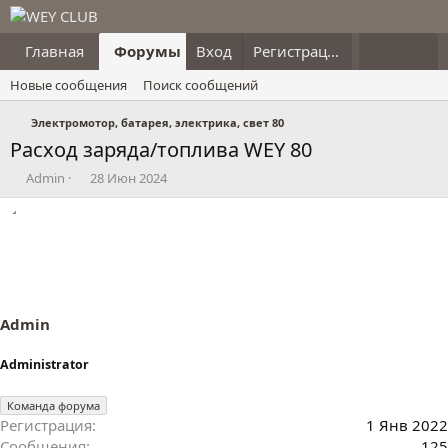
Главная
Форумы
Вход
Что нового?
Регистрация
Пользовател
Новые сообщения
Поиск сообщений
Электромотор, батарея, электрика, свет 80
Расход заряда/топлива WEY 80
А
Д
Admin
28 Июн 2024
в
а
т
т
о
а
р
н
т
а
е
ч
м
а
ы
л
Admin
а
Administrator
Команда форума
Регистрация
1 Янв 2022
Сообщения
125