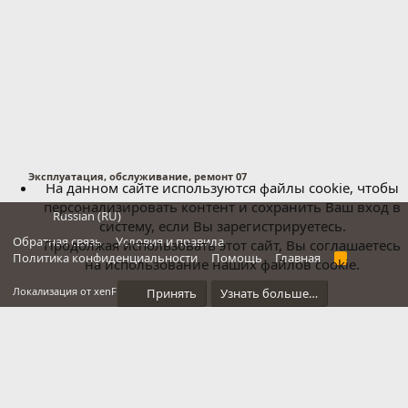
Эксплуатация, обслуживание, ремонт 07
На данном сайте используются файлы cookie, чтобы
персонализировать контент и сохранить Ваш вход в
Russian (RU)
систему, если Вы зарегистрируетесь.
Обратная связь
Условия и правила
Продолжая использовать этот сайт, Вы соглашаетесь
Политика конфиденциальности
Помощь
Главная
R
на использование наших файлов cookie.
S
S
®
Локализация от xenForo.Info
Принять
Узнать больше…