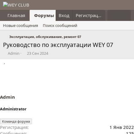
Главная
Форумы
Вход
Что нового?
Регистрация
Пользовател
Новые сообщения
Поиск сообщений
Эксплуатация, обслуживание, ремонт 07
Руководство по эксплуатации WEY 07
А
Д
Admin
23 Сен 2024
в
а
т
т
о
а
р
н
т
а
е
ч
м
а
ы
л
Admin
а
Administrator
Команда форума
Регистрация
1 Янв 2022
Сообщения
125