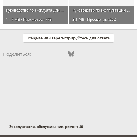
Руководство по эксплуатации WEY 80.pdf
Руководство по эксплуатации WEY 80 Lounge.pdf
11,7 MB · Просмотры: 778
3,1 MB · Просмотры: 202
Войдите или зарегистрируйтесь для ответа.
Vkontakte
Odnoklassniki
Mail.ru
Bluesky
WhatsApp
Telegram
Электронная
Ссылка
Поделиться:
Эксплуатация, обслуживание, ремонт 80