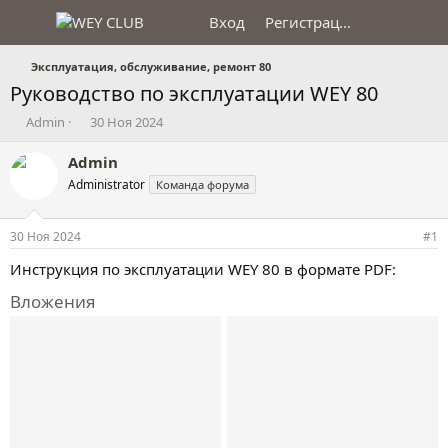
Вход
Регистрация
Эксплуатация, обслуживание, ремонт 80
Руководство по эксплуатации WEY 80
А
Д
Admin
30 Ноя 2024
в
а
т
т
Admin
о
а
Administrator
Команда форума
р
н
т
а
е
ч
30 Ноя 2024
#1
м
а
ы
л
Инструкция по эксплуатации WEY 80 в формате PDF:
а
Вложения