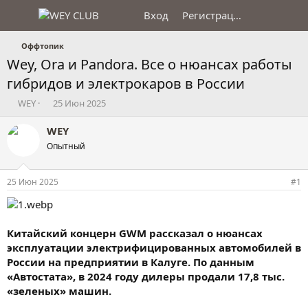
Вход
Регистрация
Оффтопик
Wey, Ora и Pandora. Все о нюансах работы
гибридов и электрокаров в России
А
Д
WEY
25 Июн 2025
в
а
т
т
WEY
о
а
Опытный
р
н
т
а
е
ч
25 Июн 2025
#1
м
а
ы
л
а
Китайский концерн GWM рассказал о нюансах
эксплуатации электрифицированных автомобилей в
России на предприятии в Калуге. По данным
«Автостата», в 2024 году дилеры продали 17,8 тыс.
«зеленых» машин.